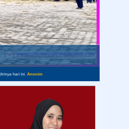
im
rinya hari ini.
Anonim